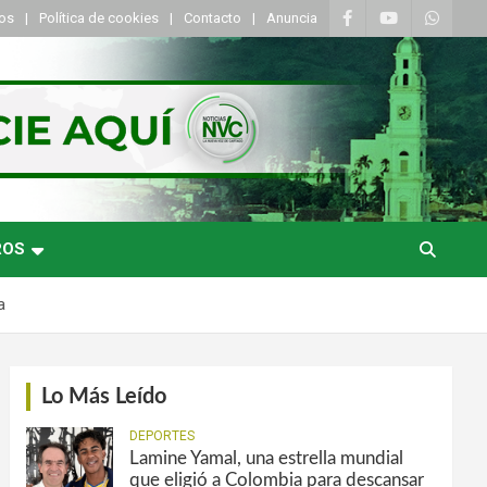
tos
Política de cookies
Contacto
Anuncia
ROS
a
Lo Más Leído
DEPORTES
Lamine Yamal, una estrella mundial
que eligió a Colombia para descansar