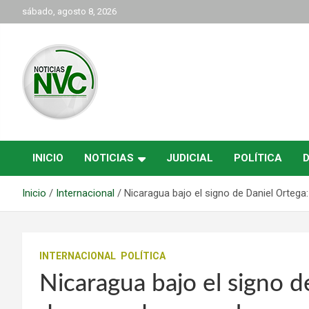
Saltar
sábado, agosto 8, 2026
al
contenido
las noticias de Cartago y el norte del valle como deben ser
NVC Noticias
INICIO
NOTICIAS
JUDICIAL
POLÍTICA
Inicio
Internacional
Nicaragua bajo el signo de Daniel Orteg
INTERNACIONAL
POLÍTICA
Nicaragua bajo el signo d