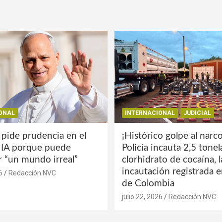
ONAL
INTERNACIONAL
JUDICIAL
 pide prudencia en el
¡Histórico golpe al narco
a IA porque puede
Policía incauta 2,5 tone
r “un mundo irreal”
clorhidrato de cocaína, 
incautación registrada en
6
Redacción NVC
de Colombia
julio 22, 2026
Redacción NVC