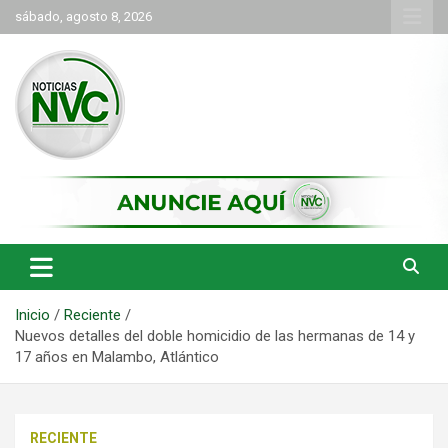
Saltar
sábado, agosto 8, 2026
al
contenido
las noticias de Cartago y el norte del valle como deben ser
NVC Noticias
Inicio
Reciente
Nuevos detalles del doble homicidio de las hermanas de 14 y
17 años en Malambo, Atlántico
RECIENTE