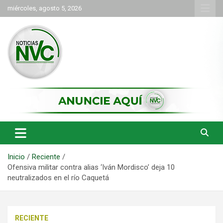
Saltar
miércoles, agosto 5, 2026
al
contenido
las noticias de Cartago y el norte del valle como deben ser
NVC Noticias
Inicio
Reciente
Ofensiva militar contra alias ‘Iván Mordisco’ deja 10
neutralizados en el río Caquetá
RECIENTE