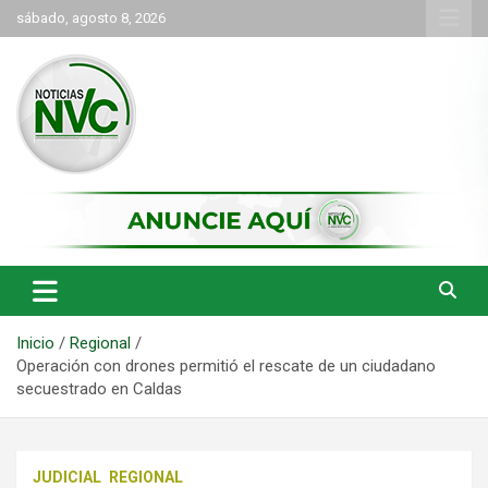
Saltar
sábado, agosto 8, 2026
al
contenido
las noticias de Cartago y el norte del valle como deben ser
NVC Noticias
Inicio
Regional
Operación con drones permitió el rescate de un ciudadano
secuestrado en Caldas
JUDICIAL
REGIONAL