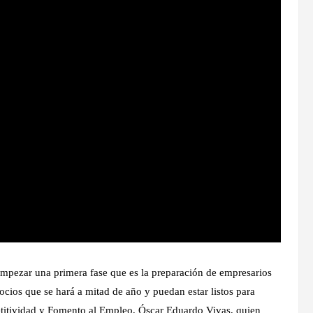
empezar una primera fase que es la preparación de empresarios
cios que se hará a mitad de año y puedan estar listos para
etitividad y Fomento al Empleo, Óscar Eduardo Vivas, quien