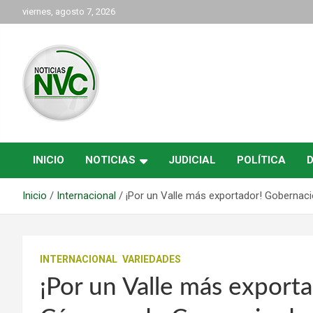
Saltar
viernes, agosto 7, 2026
al
contenido
las noticias de Cartago y el norte del valle como deben ser
NVC Noticias
INICIO
NOTICIAS
JUDICIAL
POLÍTICA
Inicio
Internacional
¡Por un Valle más exportador! Gobernaci
INTERNACIONAL
VARIEDADES
¡Por un Valle más export