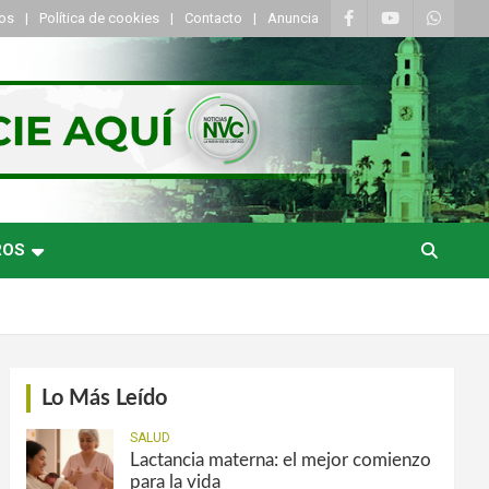
tos
Política de cookies
Contacto
Anuncia
ROS
Lo Más Leído
SALUD
Lactancia materna: el mejor comienzo
para la vida