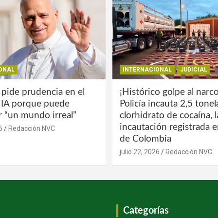
ONAL
INTERNACIONAL
JUDICIAL
 pide prudencia en el
¡Histórico golpe al narco
a IA porque puede
Policía incauta 2,5 tone
r “un mundo irreal”
clorhidrato de cocaína, 
incautación registrada en
6
Redacción NVC
de Colombia
julio 22, 2026
Redacción NVC
Categorías