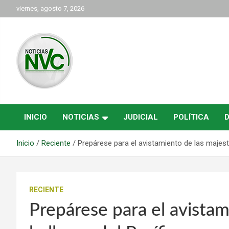
Saltar
viernes, agosto 7, 2026
al
contenido
las noticias de Cartago y el norte del valle como deben ser
NVC Noticias
INICIO
NOTICIAS
JUDICIAL
POLÍTICA
Inicio
Reciente
Prepárese para el avistamiento de las majest
RECIENTE
Prepárese para el avistam