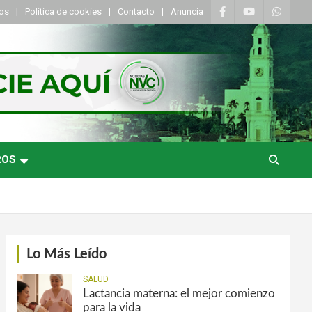
tos
Política de cookies
Contacto
Anuncia
ROS
Lo Más Leído
SALUD
Lactancia materna: el mejor comienzo
para la vida