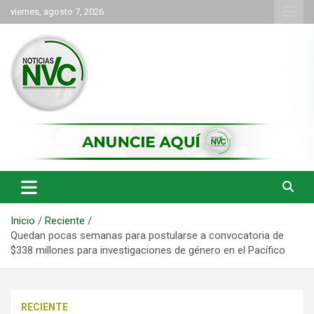
Saltar
viernes, agosto 7, 2026
al
contenido
las noticias de Cartago y el norte del valle como deben ser
NVC Noticias
Inicio
Reciente
Quedan pocas semanas para postularse a convocatoria de
$338 millones para investigaciones de género en el Pacífico
RECIENTE