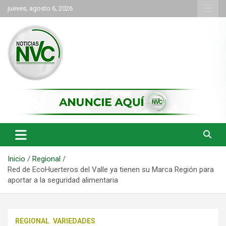
Saltar
jueves, agosto 6, 2026
al
contenido
las noticias de Cartago y el norte del valle como deben ser
NVC Noticias
Inicio
Regional
Red de EcoHuerteros del Valle ya tienen su Marca Región para
aportar a la seguridad alimentaria
REGIONAL
VARIEDADES