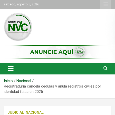
Saltar
sábado, agosto 8, 2026
al
contenido
las noticias de Cartago y el norte del valle como deben ser
NVC Noticias
Inicio
Nacional
Registraduría cancela cédulas y anula registros civiles por
identidad falsa en 2025
JUDICIAL
NACIONAL