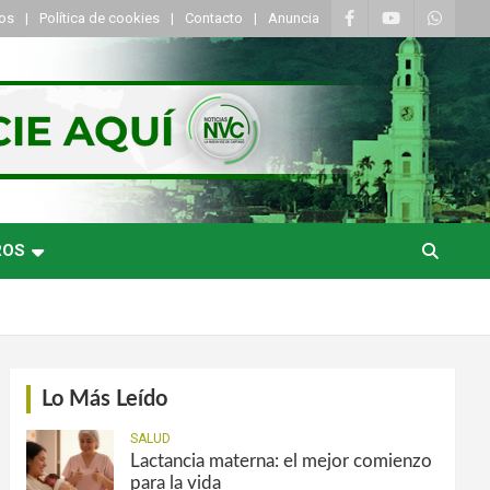
tos
Política de cookies
Contacto
Anuncia
ROS
Lo Más Leído
SALUD
Lactancia materna: el mejor comienzo
para la vida