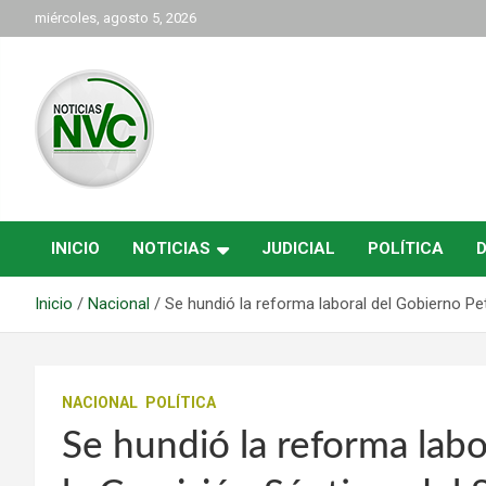
Saltar
miércoles, agosto 5, 2026
al
contenido
las noticias de Cartago y el norte del valle como deben ser
NVC Noticias
INICIO
NOTICIAS
JUDICIAL
POLÍTICA
Inicio
Nacional
Se hundió la reforma laboral del Gobierno P
NACIONAL
POLÍTICA
Se hundió la reforma lab