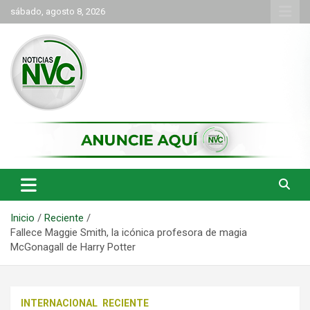
Saltar
sábado, agosto 8, 2026
al
contenido
las noticias de Cartago y el norte del valle como deben ser
NVC Noticias
Inicio
Reciente
Fallece Maggie Smith, la icónica profesora de magia
McGonagall de Harry Potter
INTERNACIONAL
RECIENTE