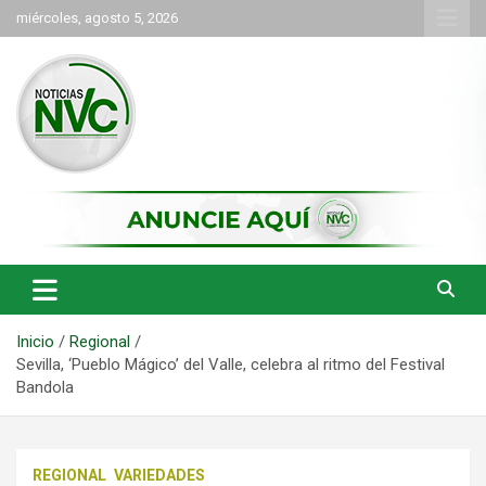
Saltar
miércoles, agosto 5, 2026
al
contenido
las noticias de Cartago y el norte del valle como deben ser
NVC Noticias
Inicio
Regional
Sevilla, ‘Pueblo Mágico’ del Valle, celebra al ritmo del Festival
Bandola
REGIONAL
VARIEDADES