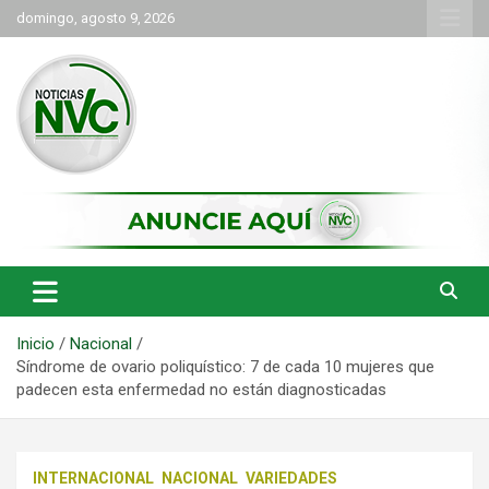
Saltar
domingo, agosto 9, 2026
al
contenido
las noticias de Cartago y el norte del valle como deben ser
NVC Noticias
Inicio
Nacional
Síndrome de ovario poliquístico: 7 de cada 10 mujeres que
padecen esta enfermedad no están diagnosticadas
INTERNACIONAL
NACIONAL
VARIEDADES