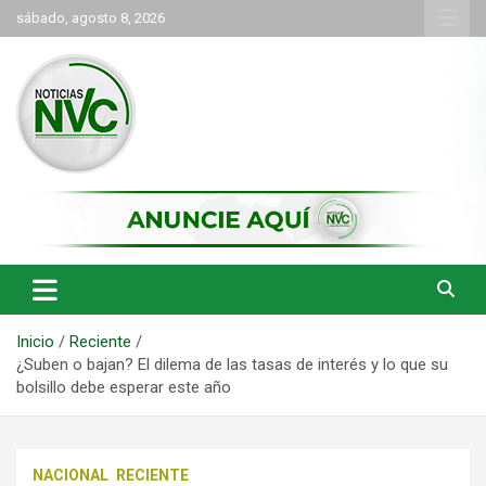
Saltar
sábado, agosto 8, 2026
al
contenido
las noticias de Cartago y el norte del valle como deben ser
NVC Noticias
Inicio
Reciente
¿Suben o bajan? El dilema de las tasas de interés y lo que su
bolsillo debe esperar este año
NACIONAL
RECIENTE