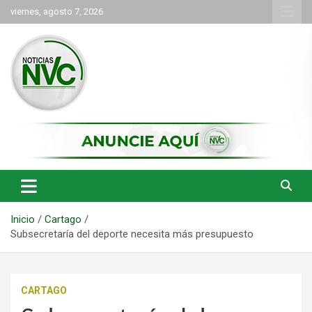
Saltar
viernes, agosto 7, 2026
al
contenido
las noticias de Cartago y el norte del valle como deben ser
NVC Noticias
Inicio
Cartago
Subsecretaría del deporte necesita más presupuesto
CARTAGO