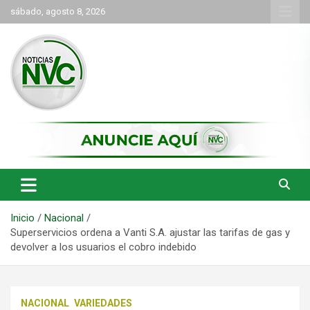
Saltar
sábado, agosto 8, 2026
al
contenido
las noticias de Cartago y el norte del valle como deben ser
NVC Noticias
Inicio
Nacional
Superservicios ordena a Vanti S.A. ajustar las tarifas de gas y
devolver a los usuarios el cobro indebido
NACIONAL
VARIEDADES