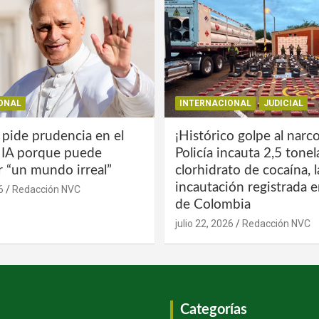
ONAL
INTERNACIONAL
JUDICIAL
 pide prudencia en el
¡Histórico golpe al narco
a IA porque puede
Policía incauta 2,5 tone
r “un mundo irreal”
clorhidrato de cocaína, 
incautación registrada en
6
Redacción NVC
de Colombia
julio 22, 2026
Redacción NVC
Categorías