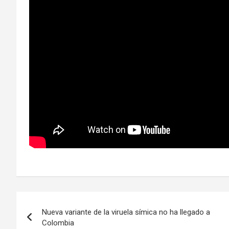
Navegación
Nueva variante de la viruela símica no ha llegado a
de
Colombia