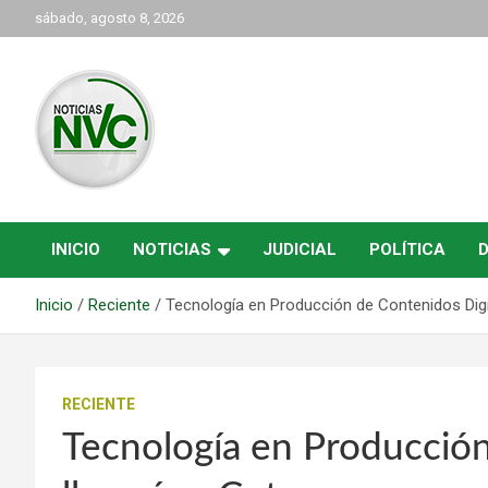
Saltar
sábado, agosto 8, 2026
al
contenido
las noticias de Cartago y el norte del valle como deben ser
NVC Noticias
INICIO
NOTICIAS
JUDICIAL
POLÍTICA
Inicio
Reciente
Tecnología en Producción de Contenidos Digi
RECIENTE
Tecnología en Producción