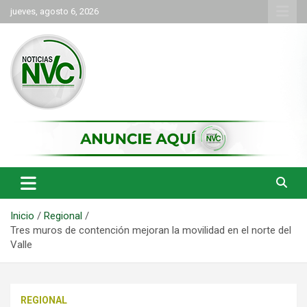
Saltar
jueves, agosto 6, 2026
al
contenido
las noticias de Cartago y el norte del valle como deben ser
NVC Noticias
Inicio
Regional
Tres muros de contención mejoran la movilidad en el norte del
Valle
REGIONAL