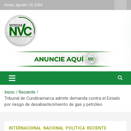
Saltar
lunes, agosto 10, 2026
al
contenido
las noticias de Cartago y el norte del valle como deben ser
NVC Noticias
Inicio
Reciente
Tribunal de Cundinamarca admite demanda contra el Estado
por riesgo de desabastecimiento de gas y petróleo
INTERNACIONAL
NACIONAL
POLÍTICA
RECIENTE