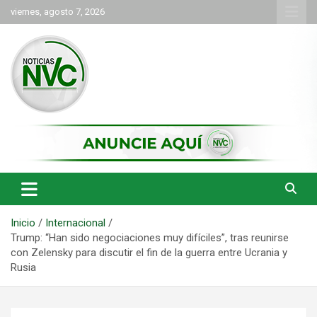
Saltar
viernes, agosto 7, 2026
al
contenido
las noticias de Cartago y el norte del valle como deben ser
NVC Noticias
Inicio
Internacional
Trump: “Han sido negociaciones muy difíciles”, tras reunirse
con Zelensky para discutir el fin de la guerra entre Ucrania y
Rusia