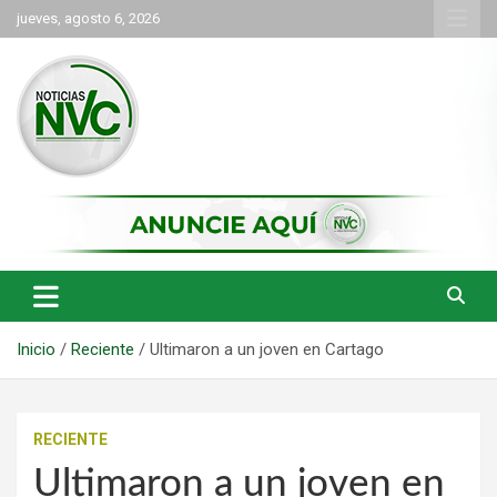
Saltar
jueves, agosto 6, 2026
al
contenido
las noticias de Cartago y el norte del valle como deben ser
NVC Noticias
Inicio
Reciente
Ultimaron a un joven en Cartago
RECIENTE
Ultimaron a un joven en