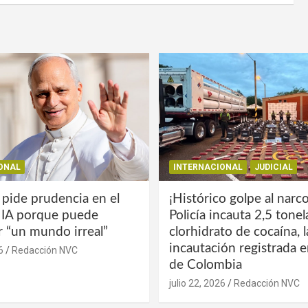
ONAL
INTERNACIONAL
JUDICIAL
 pide prudencia en el
¡Histórico golpe al narco
a IA porque puede
Policía incauta 2,5 tone
r “un mundo irreal”
clorhidrato de cocaína, 
incautación registrada en
6
Redacción NVC
de Colombia
julio 22, 2026
Redacción NVC