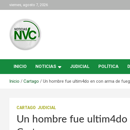
Saltar
viernes, agosto 7, 2026
al
contenido
las noticias de Cartago y el norte del valle como deben ser
NVC Noticias
INICIO
NOTICIAS
JUDICIAL
POLÍTICA
Inicio
Cartago
Un hombre fue ultim4do en con arma de fue
CARTAGO
JUDICIAL
Un hombre fue ultim4do 