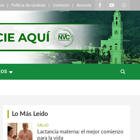
tos
Política de cookies
Contacto
Anuncia
ROS
Lo Más Leído
SALUD
Lactancia materna: el mejor comienzo
para la vida