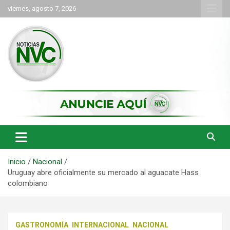
Saltar
viernes, agosto 7, 2026
al
contenido
las noticias de Cartago y el norte del valle como deben ser
NVC Noticias
Inicio
Nacional
Uruguay abre oficialmente su mercado al aguacate Hass
colombiano
GASTRONOMÍA
INTERNACIONAL
NACIONAL