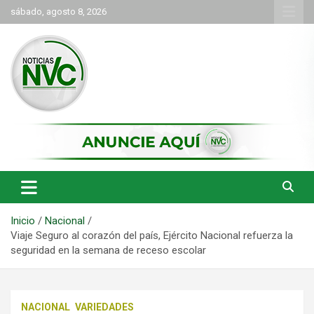
Saltar
sábado, agosto 8, 2026
al
contenido
las noticias de Cartago y el norte del valle como deben ser
NVC Noticias
Inicio
Nacional
Viaje Seguro al corazón del país, Ejército Nacional refuerza la
seguridad en la semana de receso escolar
NACIONAL
VARIEDADES