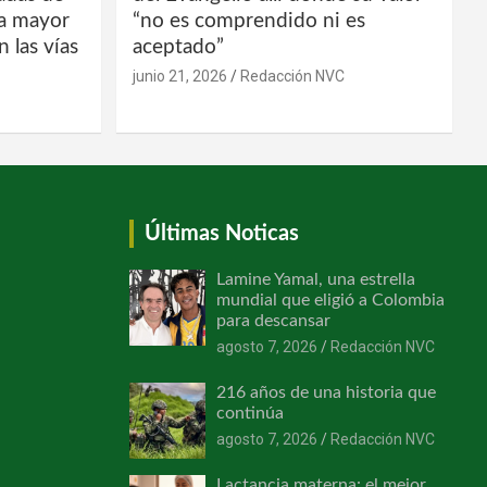
la mayor
“no es comprendido ni es
 las vías
aceptado”
junio 21, 2026
Redacción NVC
Últimas Noticas
Lamine Yamal, una estrella
mundial que eligió a Colombia
para descansar
agosto 7, 2026
Redacción NVC
216 años de una historia que
continúa
agosto 7, 2026
Redacción NVC
Lactancia materna: el mejor