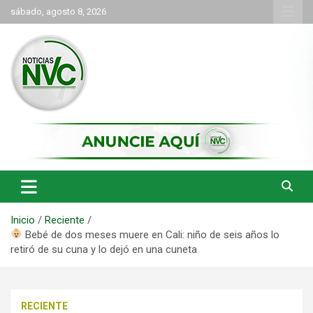
Saltar
sábado, agosto 8, 2026
al
contenido
las noticias de Cartago y el norte del valle como deben ser
NVC Noticias
Inicio
Reciente
Bebé de dos meses muere en Cali: niño de seis años lo
retiró de su cuna y lo dejó en una cuneta
RECIENTE