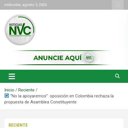
Saltar
miércoles, agosto 5, 2026
al
contenido
las noticias de Cartago y el norte del valle como deben ser
NVC Noticias
Inicio
Reciente
“No la apoyaremos”: oposición en Colombia rechaza la
propuesta de Asamblea Constituyente
RECIENTE