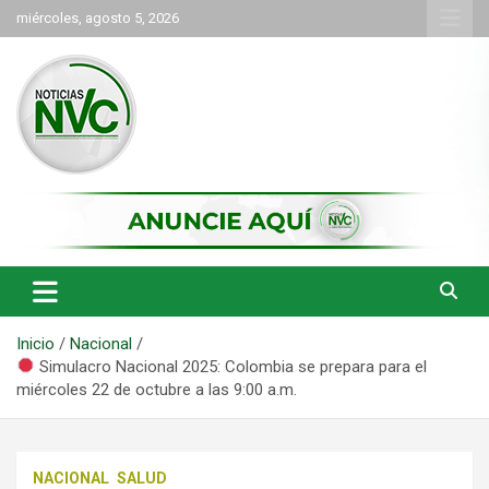
Saltar
miércoles, agosto 5, 2026
al
contenido
las noticias de Cartago y el norte del valle como deben ser
NVC Noticias
Inicio
Nacional
Simulacro Nacional 2025: Colombia se prepara para el
miércoles 22 de octubre a las 9:00 a.m.
NACIONAL
SALUD