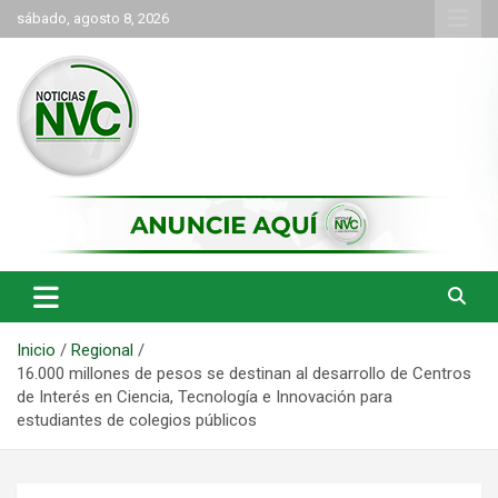
Saltar
sábado, agosto 8, 2026
al
contenido
las noticias de Cartago y el norte del valle como deben ser
NVC Noticias
Inicio
Regional
16.000 millones de pesos se destinan al desarrollo de Centros
de Interés en Ciencia, Tecnología e Innovación para
estudiantes de colegios públicos