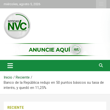
Saltar
miércoles, agosto 5, 2026
al
contenido
las noticias de Cartago y el norte del valle como deben ser
NVC Noticias
Inicio
Reciente
Banco de la República redujo en 50 puntos básicos su tasa de
interés, y quedó en 11,25%
RECIENTE