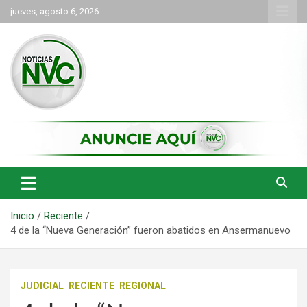
Saltar
jueves, agosto 6, 2026
al
contenido
las noticias de Cartago y el norte del valle como deben ser
NVC Noticias
Inicio
Reciente
4 de la “Nueva Generación” fueron abatidos en Ansermanuevo
JUDICIAL
RECIENTE
REGIONAL