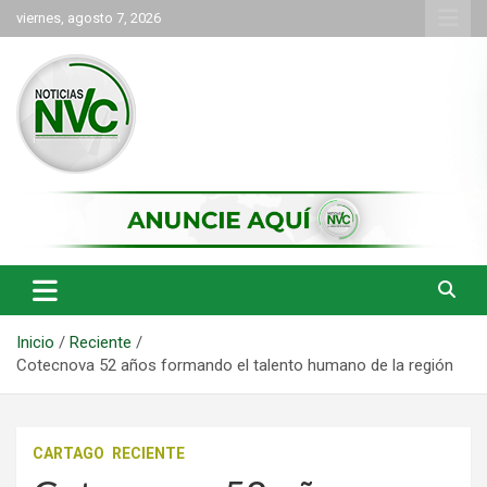
Saltar
viernes, agosto 7, 2026
al
contenido
las noticias de Cartago y el norte del valle como deben ser
NVC Noticias
Inicio
Reciente
Cotecnova 52 años formando el talento humano de la región
CARTAGO
RECIENTE