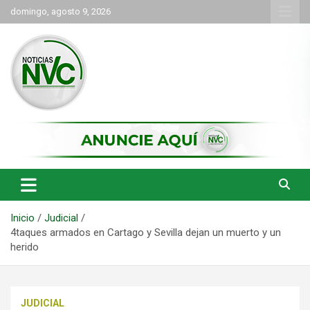
Saltar
domingo, agosto 9, 2026
al
contenido
las noticias de Cartago y el norte del valle como deben ser
NVC Noticias
Inicio
Judicial
4taques armados en Cartago y Sevilla dejan un muerto y un
herido
JUDICIAL