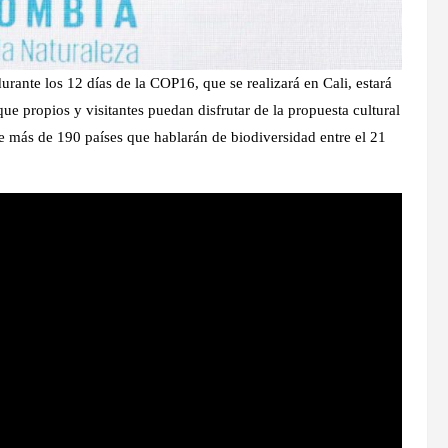
durante los 12 días de la COP16, que se realizará en Cali, estará
que propios y visitantes puedan disfrutar de la propuesta cultural
e más de 190 países que hablarán de biodiversidad entre el 21