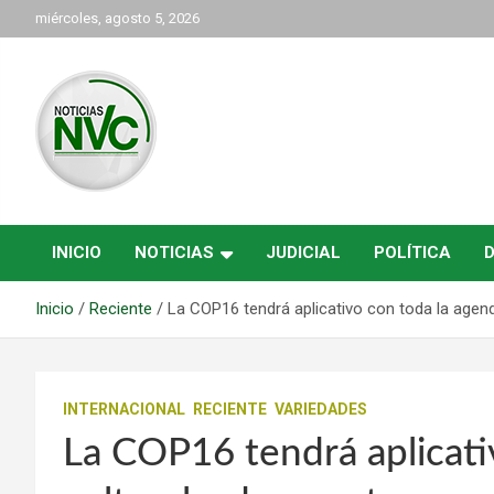
Saltar
miércoles, agosto 5, 2026
al
contenido
las noticias de Cartago y el norte del valle como deben ser
NVC Noticias
INICIO
NOTICIAS
JUDICIAL
POLÍTICA
Inicio
Reciente
La COP16 tendrá aplicativo con toda la agend
INTERNACIONAL
RECIENTE
VARIEDADES
La COP16 tendrá aplicati