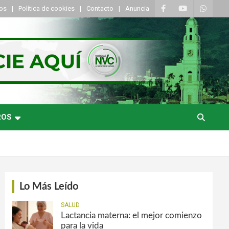
tos
Política de cookies
Contacto
Anuncia
ROS
Lo Más Leído
SALUD
Lactancia materna: el mejor comienzo
para la vida