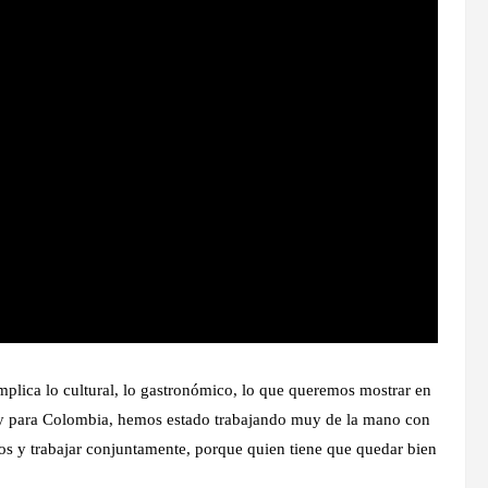
mplica lo cultural, lo gastronómico, lo que queremos mostrar en
 y para Colombia, hemos estado trabajando muy de la mano con
rnos y trabajar conjuntamente, porque quien tiene que quedar bien