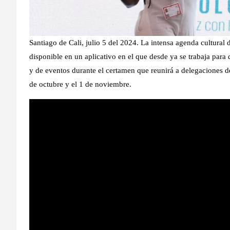
Santiago de Cali, julio 5 del 2024. La intensa agenda cultural 
disponible en un aplicativo en el que desde ya se trabaja para 
y de eventos durante el certamen que reunirá a delegaciones d
de octubre y el 1 de noviembre.