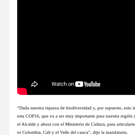
“Dada nuestra riqueza de biodiversidad y, por supuesto, esto i
esta COP16, que va a ser muy importante para nuestra región
el Alcalde y ahora con el Ministerio de Cultura, para articula
es Colombia, Cali y el Valle del cauca”, dijo la mandataria.