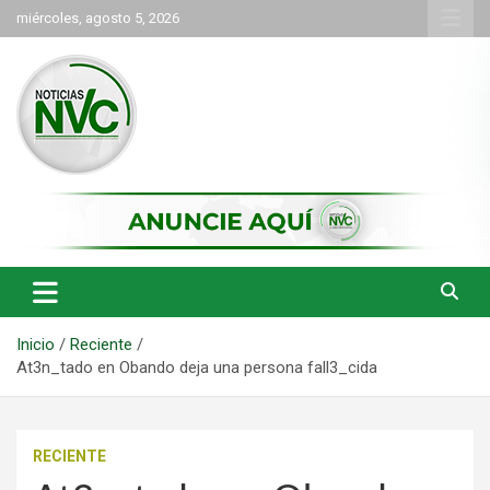
Saltar
miércoles, agosto 5, 2026
al
contenido
las noticias de Cartago y el norte del valle como deben ser
NVC Noticias
Inicio
Reciente
At3n_tado en Obando deja una persona fall3_cida
RECIENTE