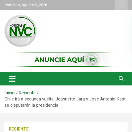
Saltar
domingo, agosto 9, 2026
al
contenido
las noticias de Cartago y el norte del valle como deben ser
NVC Noticias
Inicio
Reciente
Chile irá a segunda vuelta: Jeannette Jara y José Antonio Kast
se disputarán la presidencia
RECIENTE