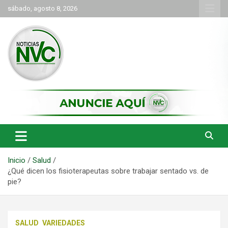
Saltar
sábado, agosto 8, 2026
al
contenido
las noticias de Cartago y el norte del valle como deben ser
NVC Noticias
Inicio
Salud
¿Qué dicen los fisioterapeutas sobre trabajar sentado vs. de
pie?
SALUD
VARIEDADES