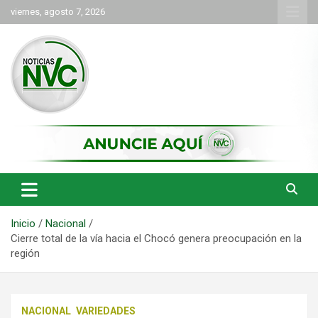
Saltar
viernes, agosto 7, 2026
al
contenido
las noticias de Cartago y el norte del valle como deben ser
NVC Noticias
Inicio
Nacional
Cierre total de la vía hacia el Chocó genera preocupación en la
región
NACIONAL
VARIEDADES