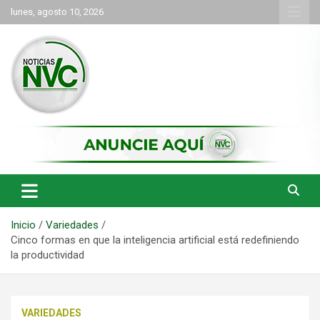
Saltar
lunes, agosto 10, 2026
al
contenido
las noticias de Cartago y el norte del valle como deben ser
NVC Noticias
Inicio
Variedades
Cinco formas en que la inteligencia artificial está redefiniendo
la productividad
VARIEDADES