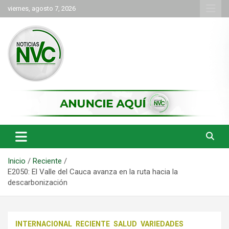
Saltar
viernes, agosto 7, 2026
al
contenido
las noticias de Cartago y el norte del valle como deben ser
NVC Noticias
Inicio
Reciente
E2050: El Valle del Cauca avanza en la ruta hacia la
descarbonización
INTERNACIONAL
RECIENTE
SALUD
VARIEDADES