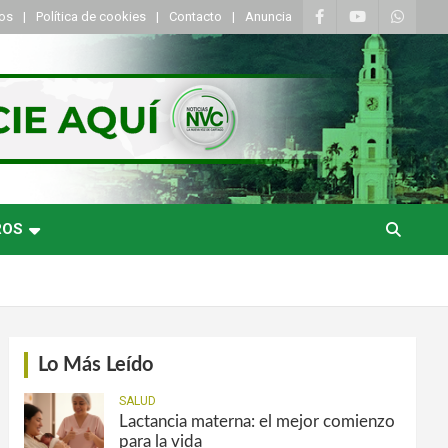
tos
Política de cookies
Contacto
Anuncia
ROS
Lo Más Leído
SALUD
Lactancia materna: el mejor comienzo
para la vida