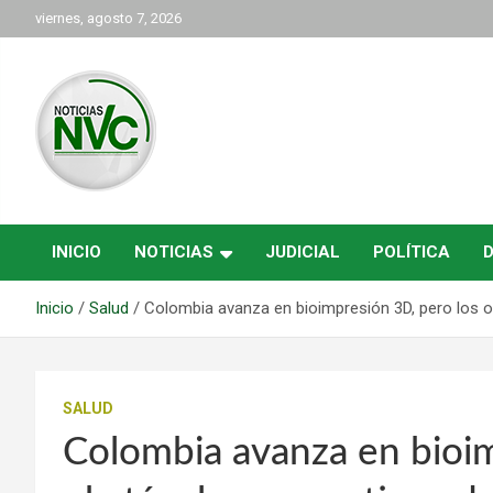
Saltar
viernes, agosto 7, 2026
al
contenido
las noticias de Cartago y el norte del valle como deben ser
NVC Noticias
INICIO
NOTICIAS
JUDICIAL
POLÍTICA
Inicio
Salud
Colombia avanza en bioimpresión 3D, pero los ob
SALUD
Colombia avanza en bioim