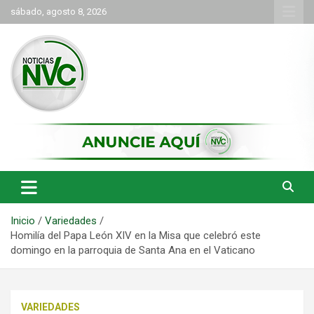
Saltar
sábado, agosto 8, 2026
al
contenido
las noticias de Cartago y el norte del valle como deben ser
NVC Noticias
Inicio
Variedades
Homilía del Papa León XIV en la Misa que celebró este
domingo en la parroquia de Santa Ana en el Vaticano
VARIEDADES