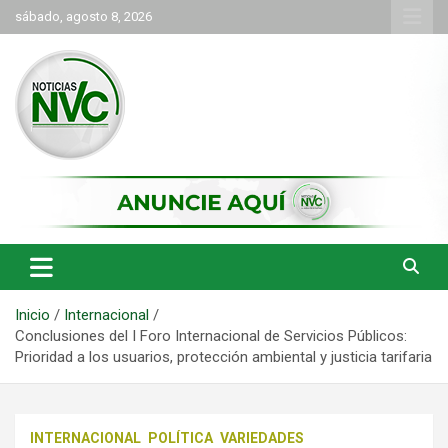
Saltar
sábado, agosto 8, 2026
al
contenido
las noticias de Cartago y el norte del valle como deben ser
NVC Noticias
Inicio
Internacional
Conclusiones del I Foro Internacional de Servicios Públicos:
Prioridad a los usuarios, protección ambiental y justicia tarifaria
INTERNACIONAL
POLÍTICA
VARIEDADES