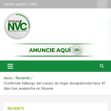
Saltar
viernes, agosto 7, 2026
al
contenido
las noticias de Cartago y el norte del valle como deben ser
NVC Noticias
Inicio
Reciente
Confirman hallazgo del cuerpo de mujer desaparecida hace 47
días tras avalancha en Silvania
RECIENTE