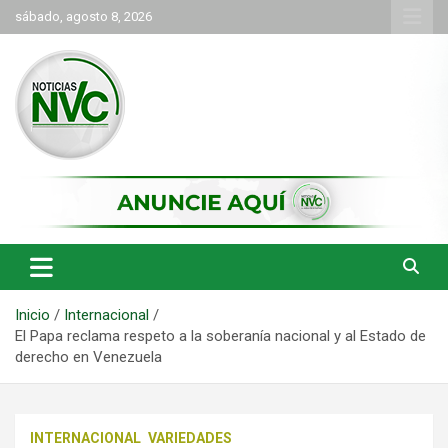
Saltar
sábado, agosto 8, 2026
al
contenido
las noticias de Cartago y el norte del valle como deben ser
NVC Noticias
Inicio
Internacional
El Papa reclama respeto a la soberanía nacional y al Estado de
derecho en Venezuela
INTERNACIONAL
VARIEDADES