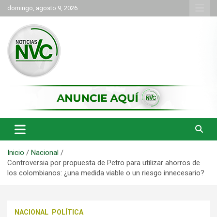
Saltar
domingo, agosto 9, 2026
al
contenido
las noticias de Cartago y el norte del valle como deben ser
NVC Noticias
Inicio
Nacional
Controversia por propuesta de Petro para utilizar ahorros de
los colombianos: ¿una medida viable o un riesgo innecesario?
NACIONAL
POLÍTICA