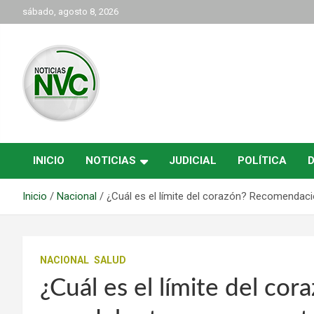
Saltar
sábado, agosto 8, 2026
al
contenido
las noticias de Cartago y el norte del valle como deben ser
NVC Noticias
INICIO
NOTICIAS
JUDICIAL
POLÍTICA
Inicio
Nacional
¿Cuál es el límite del corazón? Recomendacio
NACIONAL
SALUD
¿Cuál es el límite del c