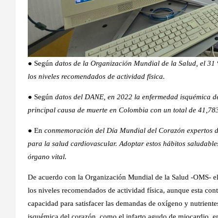
● Según
datos de la Organización Mundial de la Salud, el 31 
los niveles recomendados de actividad física.
● Según
datos del DANE, en 2022 la enfermedad isquémica del 
principal causa de muerte en Colombia con un total de 41,783
● En
conmemoración del Día Mundial del Corazón expertos des
para la salud cardiovascular. Adoptar estos hábitos saludables
órgano vital.
De acuerdo con la Organización Mundial de la Salud -OMS- el 
los niveles recomendados de actividad física, aunque esta con
capacidad para satisfacer las demandas de oxígeno y nutriente
isquémica del corazón, como el infarto agudo de miocardio, en