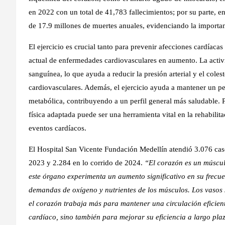
en 2022 con un total de 41,783 fallecimientos; por su parte, 
de 17.9 millones de muertes anuales, evidenciando la importan
El ejercicio es crucial tanto para prevenir afecciones cardíaca
actual de enfermedades cardiovasculares en aumento. La activid
sanguínea, lo que ayuda a reducir la presión arterial y el coles
cardiovasculares. Además, el ejercicio ayuda a mantener un pes
metabólica, contribuyendo a un perfil general más saludable. P
física adaptada puede ser una herramienta vital en la rehabilit
eventos cardíacos.
El Hospital San Vicente Fundación Medellín atendió 3.076 cas
2023 y 2.284 en lo corrido de 2024.
“El corazón es un músculo
este órgano experimenta un aumento significativo en su frecuen
demandas de oxígeno y nutrientes de los músculos. Los vasos 
el corazón trabaja más para mantener una circulación eficiente
cardíaco, sino también para mejorar su eficiencia a largo pla