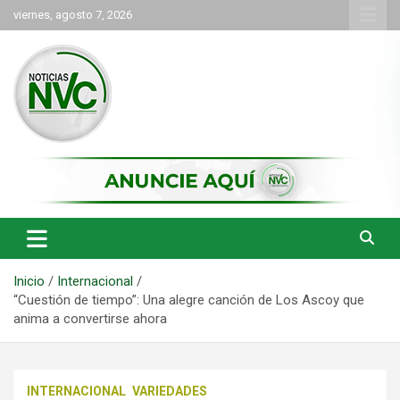
Saltar
viernes, agosto 7, 2026
al
contenido
las noticias de Cartago y el norte del valle como deben ser
NVC Noticias
Inicio
Internacional
“Cuestión de tiempo”: Una alegre canción de Los Ascoy que
anima a convertirse ahora
INTERNACIONAL
VARIEDADES