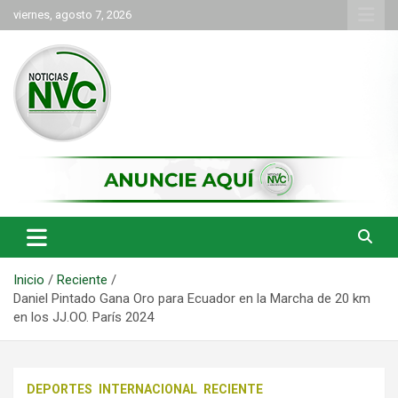
Saltar
viernes, agosto 7, 2026
al
contenido
las noticias de Cartago y el norte del valle como deben ser
NVC Noticias
Inicio
Reciente
Daniel Pintado Gana Oro para Ecuador en la Marcha de 20 km
en los JJ.OO. París 2024
DEPORTES
INTERNACIONAL
RECIENTE