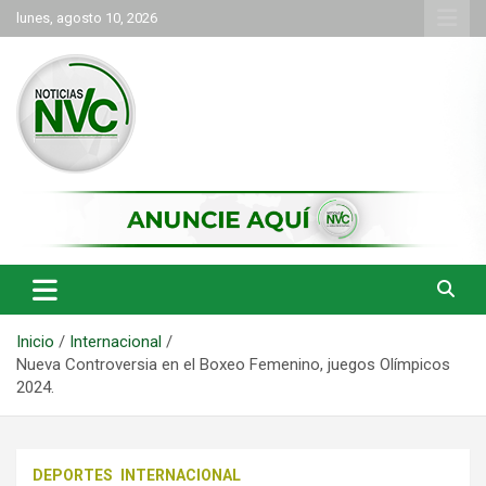
Saltar
lunes, agosto 10, 2026
al
contenido
las noticias de Cartago y el norte del valle como deben ser
NVC Noticias
Inicio
Internacional
Nueva Controversia en el Boxeo Femenino, juegos Olímpicos
2024.
DEPORTES
INTERNACIONAL